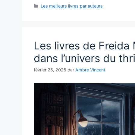
Catégories
Les meilleurs livres par auteurs
Les livres de Freid
dans l’univers du thr
février 25, 2025
par
Ambre Vincent