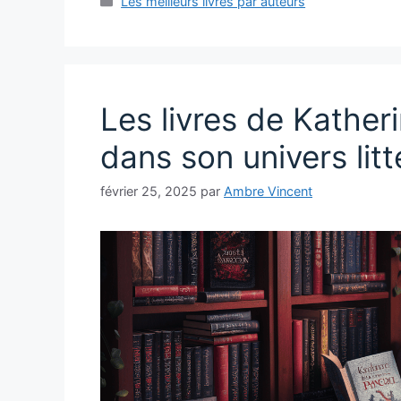
Catégories
Les meilleurs livres par auteurs
Les livres de Kather
dans son univers litt
février 25, 2025
par
Ambre Vincent